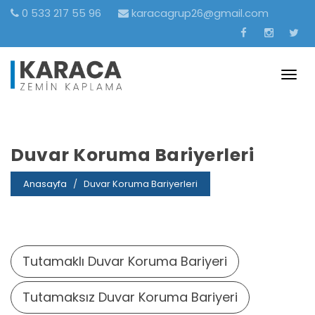
0 533 217 55 96
karacagrup26@gmail.com
Togg
navig
Duvar Koruma Bariyerleri
Anasayfa
Duvar Koruma Bariyerleri
Tutamaklı Duvar Koruma Bariyeri
Tutamaksız Duvar Koruma Bariyeri