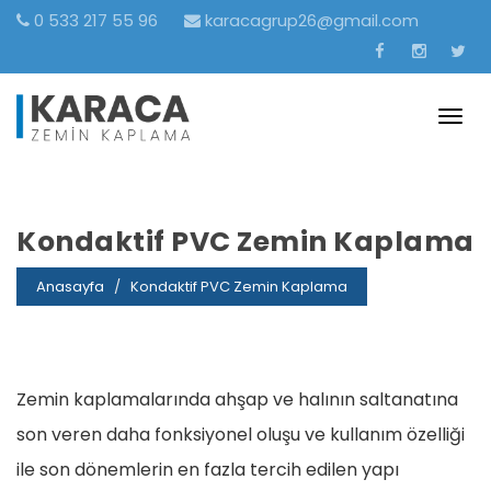
0 533 217 55 96
karacagrup26@gmail.com
Togg
navig
Kondaktif PVC Zemin Kaplama
Anasayfa
Kondaktif PVC Zemin Kaplama
Zemin kaplamalarında ahşap ve halının saltanatına
son veren daha fonksiyonel oluşu ve kullanım özelliği
ile son dönemlerin en fazla tercih edilen yapı