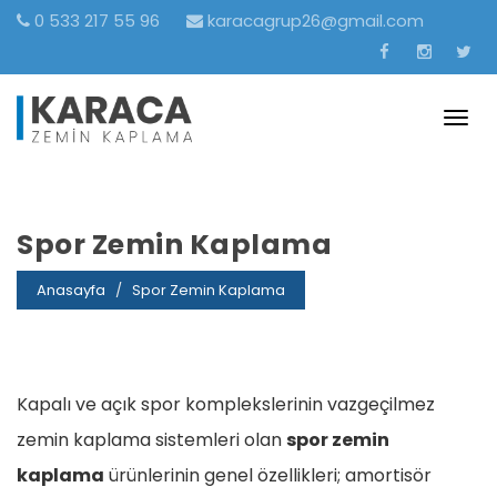
0 533 217 55 96
karacagrup26@gmail.com
Togg
navig
Spor Zemin Kaplama
Anasayfa
Spor Zemin Kaplama
Kapalı ve açık spor komplekslerinin vazgeçilmez
zemin kaplama sistemleri olan
spor zemin
kaplama
ürünlerinin genel özellikleri; amortisör